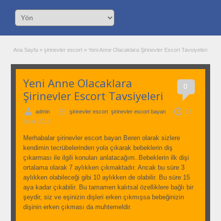
Ana Sayfa
»
şirinevler escort
»
Yeni Anne Olacaklara Şirinevler Escort Tavsiyeleri
Yeni Anne Olacaklara
0
Şirinevler Escort Tavsiyeleri
admin
şirinevler escort
,
şirinevler escort bayan
12
Ocak 2018
Merhabalar şirinevler escort bayan Beren olarak sizlere
kendimin tecrübelerinden yola çıkarak bebeklerin diş
çıkarması ile ilgili konuları anlatacağım..Bebeklerin ilk dişi
ortalama olarak 7 aylıkken çıkmaktadır. Ancak bu süre 3
aylıkken olabileceği gibi 10 aylıkken de olabilir. Bu süre 15
aya kadar çıkabilir. Bu tamamen kalıtsal özelliklere bağlı bir
şeydir, siz ve eşinizin dişleri erken çıkmışsa bebeğinizin
dişinin erken çıkması da muhtemeldir.