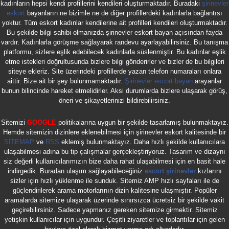
kadınların hepsi kendi profillerini kendileri oluşturmaktadır. Buradaki
şirinevler
eskort
bayanların ne bizimle ne de diğer profillerdeki kadınlarla bağlantısı
yoktur. Tüm eskort kadınlar kendilerine ait profilleri kendileri oluşturmaktadır.
Bu şekilde bilgi sahibi olmanızda şirinevler eskort bayan açısından fayda
vardır. Kadınlarla görüşme sağlayarak randevu ayarlayabilirsiniz. Bu tanışma
platformu, sizlere eşlik edebilecek kadınlarla süslenmiştir. Bu kadınlar eşlik
etme istekleri doğrultusunda bizlere bilgi gönderirler ve bizler de bu bilgileri
siteye ekleriz. Site üzerindeki profillerde yazan telefon numaraları onlara
aittir. Bize ait bir şey bulunmamaktadır.
Şirinevler escort bayan
arayanlar
bunun bilincinde hareket etmelidirler. Aksi durumlarda bizlere ulaşarak görüş,
öneri ve şikayetlerinizi bildirebilirsiniz.
Sitemizi
GOOGLE
politikalarına uygun bir şekilde tasarlamış bulunmaktayız.
Hemde sitemizin dizinlere eklenebilmesi için şirinevler eskort kalitesinde bir
SİTEMAP
ve
RSS
eklemiş bulunmaktayız. Daha hızlı şekilde kullanıcılara
ulaşabilmesi adına bu tip çalışmalar gerçekleştiriyoruz. Tasarım ve dizaynı
siz değerli kullanıcılarımızın bize daha rahat ulaşabilmesi için en basit hale
indirgedik. Buradan ulaşım sağlayabileceğiniz
escort şirinevler
kızlarını
sizler için hızlı yüklenme ile sunduk. Sitemiz AMP hızlı sayfaları ile de
güçlendirilerek arama motorlarının dizin kalitesine ulaşmıştır. Popüler
aramalarda sitemize ulaşarak üzerinde sınırsızca ücretsiz bir şekilde vakit
geçirebilirsiniz. Sadece yapmanız gereken sitemize girmektir. Sitemiz
yetişkin kullanıcılar için uygundur. Çeşitli ziyaretler ve toplantılar için gelen