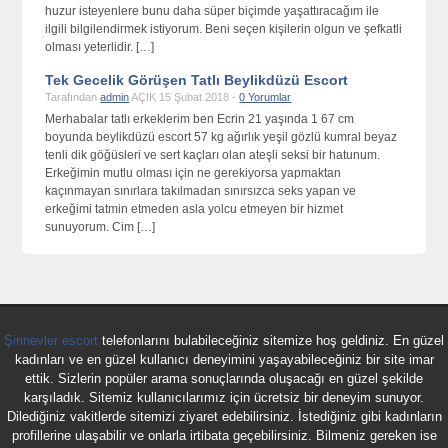
huzur isteyenlere bunu daha süper biçimde yaşattıracağım ile
ilgili bilgilendirmek istiyorum. Beni seçen kişilerin olgun ve şefkatli
olması yeterlidir. […]
Tek Gecelik Görüşen Tatlı Beylikdüzü Escort
Tarafından
admin
AÇIK 15 Şubat 2018 -
0 Yorumlar
Merhabalar tatlı erkeklerim ben Ecrin 21 yaşında 1 67 cm
boyunda beylikdüzü escort 57 kg ağırlık yeşil gözlü kumral beyaz
tenli dik göğüsleri ve sert kaçları olan ateşli seksi bir hatunum.
Erkeğimin mutlu olması için ne gerekiyorsa yapmaktan
kaçınmayan sınırlara takılmadan sınırsızca seks yapan ve
erkeğimi tatmin etmeden asla yolcu etmeyen bir hizmet
sunuyorum. Cim […]
Şirinevler escort
telefonlarını bulabileceğiniz sitemize hoş geldiniz. En güzel
kadınları ve en güzel kullanıcı deneyimini yaşayabileceğiniz bir site imar
ettik. Sizlerin popüler arama sonuçlarında oluşacağı en güzel şekilde
karşıladık. Sitemiz kullanıcılarımız için ücretsiz bir deneyim sunuyor.
Dilediğiniz vakitlerde sitemizi ziyaret edebilirsiniz. İstediğiniz gibi kadınların
profillerine ulaşabilir ve onlarla irtibata geçebilirsiniz. Bilmeniz gereken ise