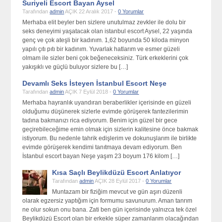
Suriyeli Escort Bayan Aysel
Tarafından
admin
AÇIK 22 Aralık 2017 -
0 Yorumlar
Merhaba elit beyler ben sizlere unutulmaz zevkler ile dolu bir
seks deneyimi yaşatacak olan istanbul escort Aysel, 22 yaşında
genç ve çok ateşli bir kadınım. 1,62 boyunda 50 kiloda minyon
yapılı çıtı pıtı bir kadınım. Yuvarlak hatlarım ve esmer güzeli
olmam ile sizler beni çok beğeneceksiniz. Türk erkeklerini çok
yakışıklı ve güçlü buluyor sizlere bu […]
Devamlı Seks İsteyen İstanbul Escort Neşe
Tarafından
admin
AÇIK 7 Eylül 2018 -
0 Yorumlar
Merhaba hayranlık uyandıran beraberlikler içerisinde en güzeli
olduğumu düşünerek sizlerle evimde görüşerek fantezilerimin
tadına bakmanızı rica ediyorum. Benim için güzel bir gece
geçirebileceğime emin olmak için sizlerin kalitesine önce bakmak
istiyorum. Bu nedenle tahrik edişlerim ve dokunuşlarım ile birlikte
evimde görüşerek kendimi tanıtmaya devam ediyorum. Ben
İstanbul escort bayan Neşe yaşım 23 boyum 176 kilom […]
Kısa Saçlı Beylikdüzü Escort Anlatıyor
Tarafından
admin
AÇIK 28 Eylül 2017 -
0 Yorumlar
Muntazam bir fiziğim mevcut ve gün aşırı düzenli
olarak egzersiz yaptığım için formumu savunurum. Aman tanrım
ne olur sokun onu bana. Zati ben gün içerisinde yalnızca tek özel
Beylikdüzü Escort olan bir erkekle süper zamanlarım olacağından