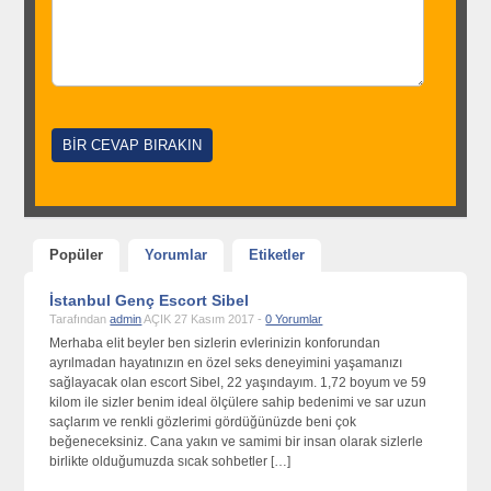
Popüler
Yorumlar
Etiketler
İstanbul Genç Escort Sibel
Tarafından
admin
AÇIK 27 Kasım 2017 -
0 Yorumlar
Merhaba elit beyler ben sizlerin evlerinizin konforundan
ayrılmadan hayatınızın en özel seks deneyimini yaşamanızı
sağlayacak olan escort Sibel, 22 yaşındayım. 1,72 boyum ve 59
kilom ile sizler benim ideal ölçülere sahip bedenimi ve sar uzun
saçlarım ve renkli gözlerimi gördüğünüzde beni çok
beğeneceksiniz. Cana yakın ve samimi bir insan olarak sizlerle
birlikte olduğumuzda sıcak sohbetler […]