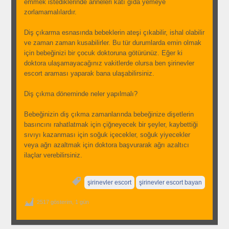
emmek istediklerinde anneleri katı gıda yemeye
zorlamamalılardır.
Diş çıkarma esnasında bebeklerin ateşi çıkabilir, ishal olabilir
ve zaman zaman kusabilirler. Bu tür durumlarda emin olmak
için bebeğinizi bir çocuk doktoruna götürünüz. Eğer ki
doktora ulaşamayacağınız vakitlerde olursa ben şirinevler
escort araması yaparak bana ulaşabilirsiniz.
Diş çıkma döneminde neler yapılmalı?
Bebeğinizin diş çıkma zamanlarında bebeğinize dişetlerin
basıncını rahatlatmak için çiğneyecek bir şeyler, kaybettiği
sıvıyı kazanması için soğuk içecekler, soğuk yiyecekler
veya ağrı azaltmak için doktora başvurarak ağrı azaltıcı
ilaçlar verebilirsiniz.
şirinevler escort
şirinevler escort bayan
2517 gösterim, 1 gün