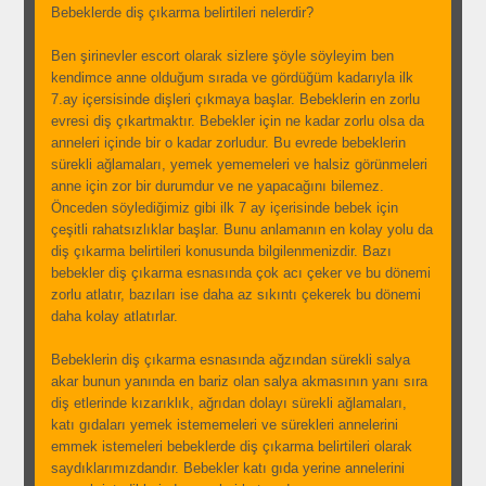
Bebeklerde diş çıkarma belirtileri nelerdir?
Ben şirinevler escort olarak sizlere şöyle söyleyim ben
kendimce anne olduğum sırada ve gördüğüm kadarıyla ilk
7.ay içersisinde dişleri çıkmaya başlar. Bebeklerin en zorlu
evresi diş çıkartmaktır. Bebekler için ne kadar zorlu olsa da
anneleri içinde bir o kadar zorludur. Bu evrede bebeklerin
sürekli ağlamaları, yemek yememeleri ve halsiz görünmeleri
anne için zor bir durumdur ve ne yapacağını bilemez.
Önceden söylediğimiz gibi ilk 7 ay içerisinde bebek için
çeşitli rahatsızlıklar başlar. Bunu anlamanın en kolay yolu da
diş çıkarma belirtileri konusunda bilgilenmenizdir. Bazı
bebekler diş çıkarma esnasında çok acı çeker ve bu dönemi
zorlu atlatır, bazıları ise daha az sıkıntı çekerek bu dönemi
daha kolay atlatırlar.
Bebeklerin diş çıkarma esnasında ağzından sürekli salya
akar bunun yanında en bariz olan salya akmasının yanı sıra
diş etlerinde kızarıklık, ağrıdan dolayı sürekli ağlamaları,
katı gıdaları yemek istememeleri ve sürekleri annelerini
emmek istemeleri bebeklerde diş çıkarma belirtileri olarak
saydıklarımızdandır. Bebekler katı gıda yerine annelerini