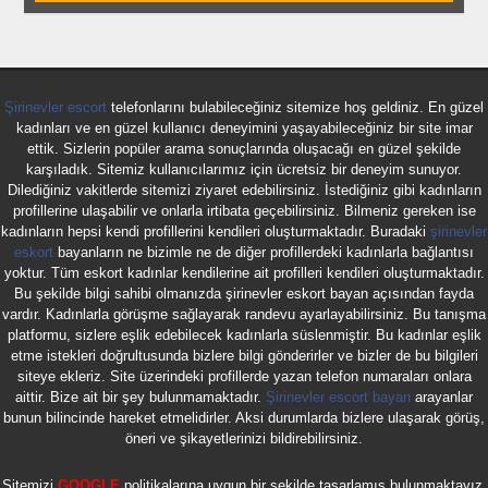
Şirinevler escort
telefonlarını bulabileceğiniz sitemize hoş geldiniz. En güzel
kadınları ve en güzel kullanıcı deneyimini yaşayabileceğiniz bir site imar
ettik. Sizlerin popüler arama sonuçlarında oluşacağı en güzel şekilde
karşıladık. Sitemiz kullanıcılarımız için ücretsiz bir deneyim sunuyor.
Dilediğiniz vakitlerde sitemizi ziyaret edebilirsiniz. İstediğiniz gibi kadınların
profillerine ulaşabilir ve onlarla irtibata geçebilirsiniz. Bilmeniz gereken ise
kadınların hepsi kendi profillerini kendileri oluşturmaktadır. Buradaki
şirinevler
eskort
bayanların ne bizimle ne de diğer profillerdeki kadınlarla bağlantısı
yoktur. Tüm eskort kadınlar kendilerine ait profilleri kendileri oluşturmaktadır.
Bu şekilde bilgi sahibi olmanızda şirinevler eskort bayan açısından fayda
vardır. Kadınlarla görüşme sağlayarak randevu ayarlayabilirsiniz. Bu tanışma
platformu, sizlere eşlik edebilecek kadınlarla süslenmiştir. Bu kadınlar eşlik
etme istekleri doğrultusunda bizlere bilgi gönderirler ve bizler de bu bilgileri
siteye ekleriz. Site üzerindeki profillerde yazan telefon numaraları onlara
aittir. Bize ait bir şey bulunmamaktadır.
Şirinevler escort bayan
arayanlar
bunun bilincinde hareket etmelidirler. Aksi durumlarda bizlere ulaşarak görüş,
öneri ve şikayetlerinizi bildirebilirsiniz.
Sitemizi
GOOGLE
politikalarına uygun bir şekilde tasarlamış bulunmaktayız.