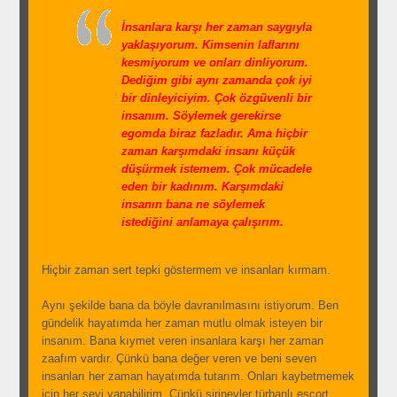
İnsanlara karşı her zaman saygıyla
yaklaşıyorum. Kimsenin laflarını
kesmiyorum ve onları dinliyorum.
Dediğim gibi aynı zamanda çok iyi
bir dinleyiciyim. Çok özgüvenli bir
insanım. Söylemek gerekirse
egomda biraz fazladır. Ama hiçbir
zaman karşımdaki insanı küçük
düşürmek istemem. Çok mücadele
eden bir kadınım. Karşımdaki
insanın bana ne söylemek
istediğini anlamaya çalışırım.
Hiçbir zaman sert tepki göstermem ve insanları kırmam.
Aynı şekilde bana da böyle davranılmasını istiyorum. Ben
gündelik hayatımda her zaman mutlu olmak isteyen bir
insanım. Bana kıymet veren insanlara karşı her zaman
zaafım vardır. Çünkü bana değer veren ve beni seven
insanları her zaman hayatımda tutarım. Onları kaybetmemek
için her şeyi yapabilirim. Çünkü şirinevler türbanlı escort