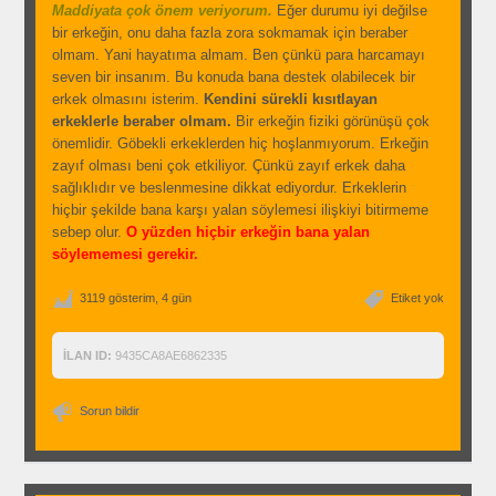
Maddiyata çok önem veriyorum.
Eğer durumu iyi değilse
bir erkeğin, onu daha fazla zora sokmamak için beraber
olmam. Yani hayatıma almam. Ben çünkü para harcamayı
seven bir insanım. Bu konuda bana destek olabilecek bir
erkek olmasını isterim.
Kendini sürekli kısıtlayan
erkeklerle beraber olmam.
Bir erkeğin fiziki görünüşü çok
önemlidir. Göbekli erkeklerden hiç hoşlanmıyorum. Erkeğin
zayıf olması beni çok etkiliyor. Çünkü zayıf erkek daha
sağlıklıdır ve beslenmesine dikkat ediyordur. Erkeklerin
hiçbir şekilde bana karşı yalan söylemesi ilişkiyi bitirmeme
sebep olur.
O yüzden hiçbir erkeğin bana yalan
söylememesi gerekir.
3119 gösterim, 4 gün
Etiket yok
İLAN ID:
9435CA8AE6862335
Sorun bildir