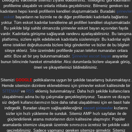
Dilediğiniz vakitlerde sitemizi ziyaret edebilirsiniz. İstediğiniz gibi kadınların
profillerine ulaşabilir ve onlarla irtibata geçebilirsiniz. Bilmeniz gereken ise
kadınların hepsi kendi profillerini kendileri oluşturmaktadır. Buradaki
şirinevler
eskort
bayanların ne bizimle ne de diğer profillerdeki kadınlarla bağlantısı
yoktur. Tüm eskort kadınlar kendilerine ait profilleri kendileri oluşturmaktadır.
Bu şekilde bilgi sahibi olmanızda şirinevler eskort bayan açısından fayda
vardır. Kadınlarla görüşme sağlayarak randevu ayarlayabilirsiniz. Bu tanışma
platformu, sizlere eşlik edebilecek kadınlarla süslenmiştir. Bu kadınlar eşlik
etme istekleri doğrultusunda bizlere bilgi gönderirler ve bizler de bu bilgileri
siteye ekleriz. Site üzerindeki profillerde yazan telefon numaraları onlara
aittir. Bize ait bir şey bulunmamaktadır.
Şirinevler escort bayan
arayanlar
bunun bilincinde hareket etmelidirler. Aksi durumlarda bizlere ulaşarak görüş,
öneri ve şikayetlerinizi bildirebilirsiniz.
Sitemizi
GOOGLE
politikalarına uygun bir şekilde tasarlamış bulunmaktayız.
Hemde sitemizin dizinlere eklenebilmesi için şirinevler eskort kalitesinde bir
SİTEMAP
ve
RSS
eklemiş bulunmaktayız. Daha hızlı şekilde kullanıcılara
ulaşabilmesi adına bu tip çalışmalar gerçekleştiriyoruz. Tasarım ve dizaynı
siz değerli kullanıcılarımızın bize daha rahat ulaşabilmesi için en basit hale
indirgedik. Buradan ulaşım sağlayabileceğiniz
escort şirinevler
kızlarını
sizler için hızlı yüklenme ile sunduk. Sitemiz AMP hızlı sayfaları ile de
güçlendirilerek arama motorlarının dizin kalitesine ulaşmıştır. Popüler
aramalarda sitemize ulaşarak üzerinde sınırsızca ücretsiz bir şekilde vakit
geçirebilirsiniz. Sadece yapmanız gereken sitemize girmektir. Sitemiz