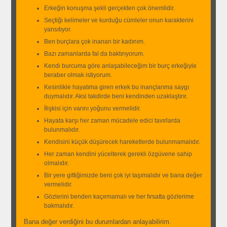
Erkeğin konuşma şekli gerçekten çok önemlidir.
Seçtiği kelimeler ve kurduğu cümleler onun karakterini
yansıtıyor.
Ben burçlara çok inanan bir kadınım.
Bazı zamanlarda fal da baktırıyorum.
Kendi burcuma göre anlaşabileceğim bir burç erkeğiyle
beraber olmak istiyorum.
Kesinlikle hayatıma giren erkek bu inançlarıma saygı
duymalıdır. Aksi takdirde beni kendinden uzaklaştırır.
İlişkisi için varını yoğunu vermelidir.
Hayata karşı her zaman mücadele edici tavırlarda
bulunmalıdır.
Kendisini küçük düşürecek hareketlerde bulunmamalıdır.
Her zaman kendini yücelterek gerekli özgüvene sahip
olmalıdır.
Bir yere gittiğimizde beni çok iyi taşımalıdır ve bana değer
vermelidir.
Gözlerini benden kaçırmamalı ve her fırsatta gözlerime
bakmalıdır.
Bana değer verdiğini bu durumlardan anlayabilirim.